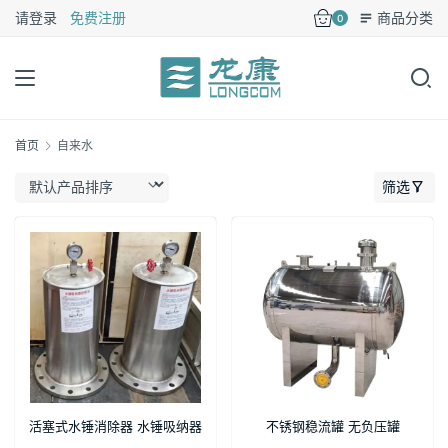
请登录
免费注册
商品分类
0
首页
自来水
筛选
活塞式水锤消除器 水锤吸纳器
不锈钢稳流罐 无负压罐