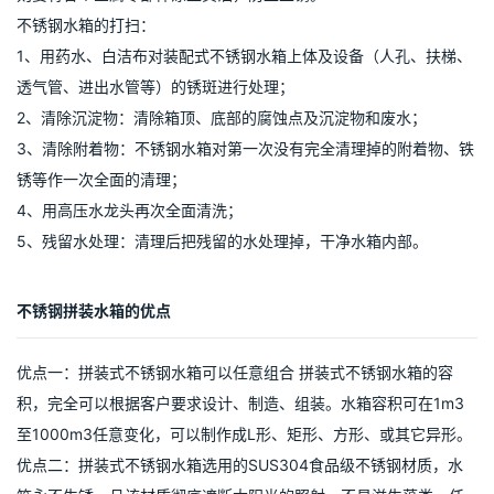
用机油涂抹，以免受潮生锈。 其次，查各连接是否漏气。使用时，
先安装清水管试用，然后再装其他的东西。加水时要先保证不锈钢
水箱的通畅，液面不能超过安全水位线。使用前，提前将水箱打
开，使桶内气压上升到工作压力，以保证顺利通水。 最后，电动喷
雾器的核心部件是水泵和电瓶。虽然现在市面上的水泵有好几种，
但这些水泵都害怕堵塞。因此一定要用干净水冲药，加水时一定要
用小滤网进行过滤，防止堵塞。 若短期内不使用喷雾器，应将主要
零部件清洗干净，擦干装好，置于阴凉干燥处存放。若长期不用，
则要将各个金属零部件涂上黄油，防止生锈。
不锈钢水箱的打扫：
1、用药水、白洁布对装配式不锈钢水箱上体及设备（人孔、扶梯、
透气管、进出水管等）的锈斑进行处理；
2、清除沉淀物：清除箱顶、底部的腐蚀点及沉淀物和废水；
3、清除附着物：不锈钢水箱对第一次没有完全清理掉的附着物、铁
锈等作一次全面的清理；
4、用高压水龙头再次全面清洗；