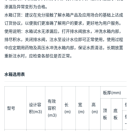
水箱附件：按用户提供的设计图配置的附件：进水管、出水管、溢
流管、排污管、通气孔、人孔和内外扶梯。生活与消防并用的水箱
内，为保证消防用水的储备量而增设的生活出水虹吸管。特殊水箱
的金属防虫网、防波筒等。
水箱施工：由专业技师现场钨极氩弧焊接，水箱的四周应有不低于
500mm的检修空间，水箱顶面至屋顶有不小于400mm的空间，并
确保施工现场整洁干净。水箱保温采用聚胺脂发泡方式在水箱夹层
灌注50mm聚胺脂发泡保温或按用户要求的保温方式保温。
水箱验收：关闭出水阀和排水阀，打开进水阀，注满水后三小时无
渗漏及异常变形为合格。
水箱订货：建议在充分接触了解水箱产品及应用场合的基础上达成
订货协议，以便我们更准确了解用户的要求，更好地为用户服务。
使用说明：水箱试水无渗漏后，打开排水阀放水，冲洗水箱内部，
排尽积水，关闭排水阀，注水至设计水位即可正常使用，使用过程
中应定期用药物及高压水冲洗水箱内部，保证水质清洁，长期放置
重新注水时，应检查各部位是否正常。