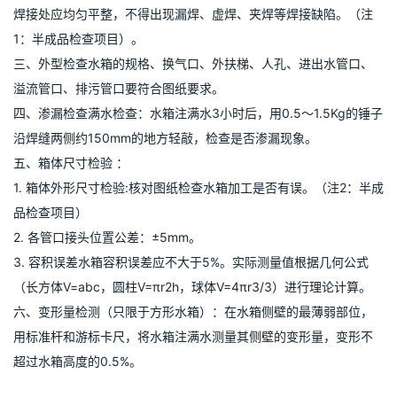
不锈钢接头的检验：
1、 外观尺寸：检查接头的直径，壁厚是否符合规格。检验方法：卡
尺、千分尺量取。
2、 配合性能：用标准接头配合。
二、焊接部分检查
1. 工程检查作业中发生焊瘤、焊夹渣有没有去除、焊机电流是否适
用、是否过烧材料、操作顺序是否适合。
2. 局部检查在离开表面0.6米处肉眼观察,清理焊接的污染源后对焊
缝、针孔的检查。水箱外观应无毛刺，无划痕，无明显凹凸不平，
焊接处应均匀平整，不得出现漏焊、虚焊、夹焊等焊接缺陷。（注
1：半成品检查项目）。
三、外型检查水箱的规格、换气口、外扶梯、人孔、进出水管口、
溢流管口、排污管口要符合图纸要求。
四、渗漏检查满水检查：水箱注满水3小时后，用0.5～1.5Kg的锤子
沿焊缝两侧约150mm的地方轻敲，检查是否渗漏现象。
五、箱体尺寸检验 ：