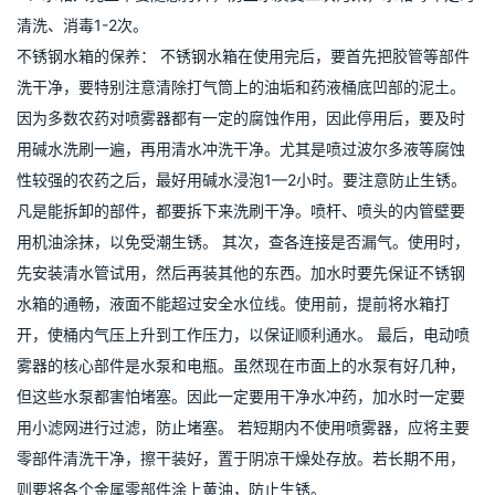
1、不锈钢水箱作为储存生活用水的二次设备，只能装生活用水（消
防用水），不能装盐酸、硫酸或酸性、碱性含量较大的液体。
2、水箱在使用过程中，不要将其他笨重设备放置在水箱顶部，不要
用硬物随意敲打或图画水箱版面及管件，有问题要预先通知厂家技
术维修人员，维修焊接人员，要求是专门从事氩氟焊接工作的专业
人员，维修时要把水放掉。
3、维护人员每月定时观察水箱内、外部主件及配件使用情况，有问
题及时向厂家反映。
4、水箱入孔盖不要随意打开，防止水质受二次污染，水箱每年定时
清洗、消毒1-2次。
不锈钢水箱的保养： 不锈钢水箱在使用完后，要首先把胶管等部件
洗干净，要特别注意清除打气筒上的油垢和药液桶底凹部的泥土。
因为多数农药对喷雾器都有一定的腐蚀作用，因此停用后，要及时
用碱水洗刷一遍，再用清水冲洗干净。尤其是喷过波尔多液等腐蚀
性较强的农药之后，最好用碱水浸泡1—2小时。要注意防止生锈。
凡是能拆卸的部件，都要拆下来洗刷干净。喷杆、喷头的内管壁要