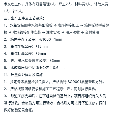
头，人孔和扶梯，材质均为不锈钢材料。
5、 满载注水实验，确保不变形、不渗漏。
二、 施工前的准备工作：
1、 熟悉并校对图纸有关技术要求，并编排施工工艺文件，弄清设计
要求和使用性能，明白工艺流程。
2、 统计产品材料计划，填写水箱备（领）料单，并组织购进符合产
品质量要求的材料。
3、 检查施工所需要的设备及附属工具的完好率，并进行逐一清
点，填表申报。 4、 组织施工人员业务学习，落实责任制和安全技
术交底工作，具体有项目经理1人、焊工2人、材料员1人、辅助人员
1人、计5人。
三、生产工序及工艺要求：
1、 水箱安装顺序水箱基础检验 → 底座焊接加工 → 箱体板材拼装焊
接 → 水箱管接配件安装 → 注水实验 → 用户验收 → 交付使用
2、 箱体垂直度公差：H/1000 ±1mm
3、 箱体坐标公差：±15mm