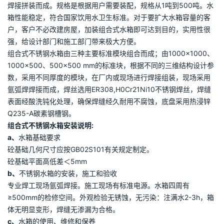
组合式不锈钢水箱安装说明
组合式水箱是现在建筑行业内采用最广泛的的玻璃钢水箱的替代
品，组合式不锈钢水箱由SUS304食品级不锈钢板冲压成型并拼装
焊接而成，具有蓄水能力强、水箱强度高、水箱本身的质量轻、耐
腐蚀耐氧化、外形简约美观、对于在良好的环境下，使用寿命长、
后期保养方便等优点。是最具有前景的水箱产品。组合水箱是不锈
钢水箱模压板、304不锈钢拉杆相应不锈钢水管系统，由氩弧焊工
焊接拼装而成。规格是根据用户需要装配，规格从1吨到500吨。水
箱性能稳定，符合国家饮用水卫生标准。对于要扩大水箱容量的客
户，客户不必改建房屋，加装组合式水箱即可达到目的，实用性很
强，给设计部门和施工部门带来极大方便。
组合式不锈钢水箱由三种主要标准模块组合而成；由1000×1000、
1000×500、500×500 mm的标准块，根据不同的三维结构设计参
数，采用不同厚度的模块，在厂内或现场进行焊接组装，现场采用
氩弧焊焊接而成，焊丝选用ER308,H0Cr21Ni10不锈钢焊丝，焊缝