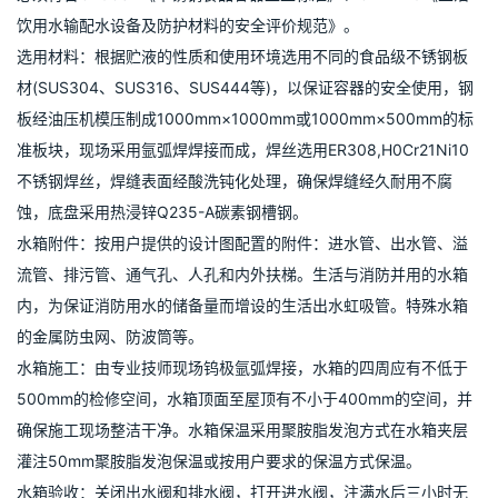
板形设计和冲压加工，科学的内部支撑构件和高强度的不锈钢材
料，使水箱整体具有出类拔萃的力学强度和流畅的外型；自重较轻
主材选用1.5-3.0mm不锈钢制作，大大降低了水箱自重。
应用范围 ：建筑行业生活及消防给水；各种场合的储水池；工矿企
业的生产、生活给水；其它类型的介质容器（例如：液态化工产
品、啤酒、乳类）；各种类型的循环水、冷却水、热水供应系统。
水箱设计制作检验标准：水箱按02S101《矩形给水箱》、
JB/T4735《钢制常压容器卫生标准》进行设计制作检验；卫生标准
必须符合GB9684《不锈钢食品容器卫生标准》、GB17219《生活
饮用水输配水设备及防护材料的安全评价规范》。
选用材料：根据贮液的性质和使用环境选用不同的食品级不锈钢板
材(SUS304、SUS316、SUS444等)，以保证容器的安全使用，钢
板经油压机模压制成1000mm×1000mm或1000mm×500mm的标
准板块，现场采用氩弧焊焊接而成，焊丝选用ER308,H0Cr21Ni10
不锈钢焊丝，焊缝表面经酸洗钝化处理，确保焊缝经久耐用不腐
蚀，底盘采用热浸锌Q235-A碳素钢槽钢。