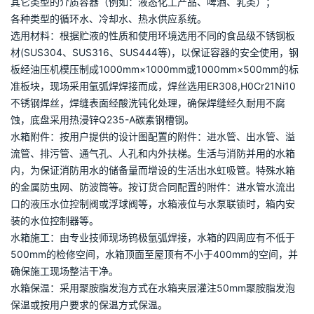
殊要求，尤其适合于改造工程；
结构科学 独特的板形设计和冲压加工，科学的内部支撑构件和高强
度的不锈钢材料，使水箱整体具有出类拔萃的力学强度和流畅的外
型；
自重较轻，主材选用1.5-3.0mm不锈钢制作，大大降低了水箱自
重。
龙康不锈钢水箱应用范围：
建筑行业生活及消防给水；
各种场合的储水池；
工矿企业的生产、生活给水；
其它类型的介质容器（例如：液态化工产品、啤酒、乳类）；
各种类型的循环水、冷却水、热水供应系统。
选用材料：根据贮液的性质和使用环境选用不同的食品级不锈钢板
材(SUS304、SUS316、SUS444等)，以保证容器的安全使用，钢
板经油压机模压制成1000mm×1000mm或1000mm×500mm的标
准板块，现场采用氩弧焊焊接而成，焊丝选用ER308,H0Cr21Ni10
不锈钢焊丝，焊缝表面经酸洗钝化处理，确保焊缝经久耐用不腐
蚀，底盘采用热浸锌Q235-A碳素钢槽钢。
水箱附件：按用户提供的设计图配置的附件：进水管、出水管、溢