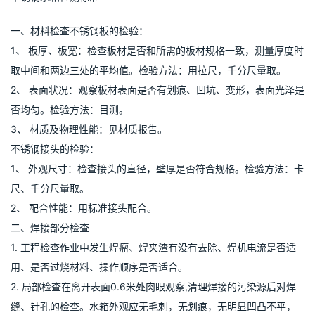
D. 特定的环境（如无水、无风、无尘等）
3. 焊接后修复处理
A. 焊接时对于小孔、微型裂痕、焊渣要及时除根；
B. 使用金属刷清除或抛光至180目；
C. 不锈钢表面的铁粉或者是油漆要清除；
D. 在生锈的部分用50℃ 20%的硝酸容液清洗或用金属刷清除铁
锈；（一般钢刷有黄色的涂层所以呈金色而不锈钢刷成白色）
E. 最后对水箱清洗、钝化。
不锈钢水箱检测标准
一、材料检查不锈钢板的检验：
1、 板厚、板宽：检查板材是否和所需的板材规格一致，测量厚度时
取中间和两边三处的平均值。检验方法：用拉尺，千分尺量取。
2、 表面状况：观察板材表面是否有划痕、凹坑、变形，表面光泽是
否均匀。检验方法：目测。
3、 材质及物理性能：见材质报告。