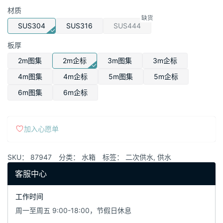
范
材质
围：
SUS304
SUS316
SUS444
¥480.00
至
板厚
¥1,020.00
2m图集
2m企标
3m图集
3m企标
4m图集
4m企标
5m图集
5m企标
6m图集
6m企标
底和侧一1.5，侧二1.2，顶1.0，8#槽钢底盘。
480.00
¥
元/平方
水箱长 (m)
水箱宽 (m)
水箱高 (m)
Total Surface Area (sq m)
0.000
Product Price