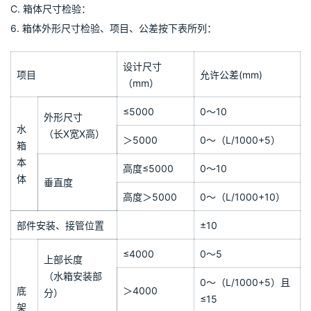
b) 焊接接头的咬边深度，不得大于0.5mm,咬边连续长度不得大于
100mm,
c) 焊接接头两侧咬边的总长度不得超过焊接接头长度的10 ％。
d) 对接接头应焊透,错边量不应大于板厚的1/10且不大于1.5mm。
e) 对接接头不得有低于母材的缺陷。
f) 角焊接头焊脚不得小于母材较薄板的厚度。
g) 水箱内壁横、直、角、焊缝氩弧焊接头应焊透，做到焊缝平整，
不得有焊瘤。
h) 水箱型钢支座上平面焊缝磨平至母材面。
C. 箱体尺寸检验：
6. 箱体外形尺寸检验、项目、公差按下表所列：
设计尺寸
项目
允许公差(mm)
（mm）
≤5000
0～10
外形尺寸
水
（长X宽X高）