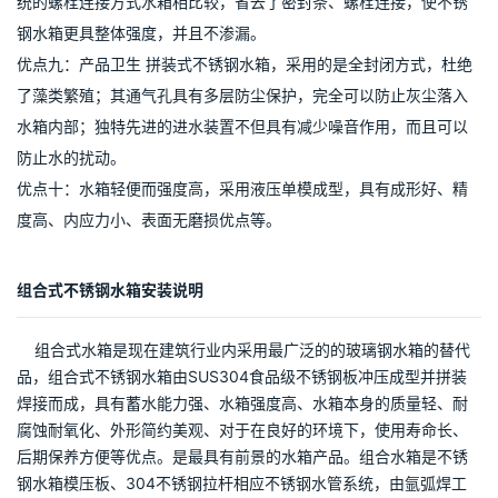
设计、先进的液压流水线生产工艺、材料的最大利用率，以及现代
化的生产服务管理，使其价格更具竞争力。
优点六：不锈钢水箱符合消防、建筑基准法 与玻璃钢水箱相比，不
锈钢水箱具有很好的耐高温性能，完全符合消防建筑法的要求。
优点七：不锈钢水箱具有理想的力学构造 全焊接不锈钢水箱采用了
球面与平板的组合方式，这是一种理想的力学结构。这种不锈钢水
箱具有流畅的线条、美观的外观造型。
优点八：不锈钢水箱不渗漏 不锈钢采用的是全焊接方式组装。与传
统的螺栓连接方式水箱相比较，省去了密封条、螺栓连接，使不锈
钢水箱更具整体强度，并且不渗漏。
优点九：产品卫生 拼装式不锈钢水箱，采用的是全封闭方式，杜绝
了藻类繁殖；其通气孔具有多层防尘保护，完全可以防止灰尘落入
水箱内部；独特先进的进水装置不但具有减少噪音作用，而且可以
防止水的扰动。
优点十：水箱轻便而强度高，采用液压单模成型，具有成形好、精
度高、内应力小、表面无磨损优点等。