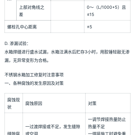
＞5000
0～（L/1000+5）
箱
本
高度≤5000
0～10
体
垂直度
高度＞5000
0～（L/1000+10）
部件安装、接管位置
±10
≤4000
0～5
上部长度
（水箱安装部
0～（L/1000+5）且
底
＞4000
分）
≤15
架
上部对角线之
0～（L/1000+5）且
差
≤15
螺栓孔中心距离
±5
D. 渗漏试验：
水箱焊缝进行盛水试漏，水箱注满水后贮存3小时，用胶锤轻敲无渗