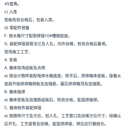
B. 材料剪切
C. 按水箱设计图样需求划线，
D. 采用剪切机剪切下料，先校准靠山尺寸，首块板剪下并检验合格
后，方可成批下料，剪切边缘打磨光滑。
E. 冲角，校正模具，型板冲去四角达到设计要求。
a) 压型
根据不同的型板尺寸选用相应模具，先用边料试模，校正后，放置
下料工件逐张压制成形。
b) 折边，按水箱角部拼装要求数量，在专用工装上折成二边或一边
45度角。
c) 入库
型板检验合格后，包装入库。
d) 零配件预备
F. 按水箱尺寸配割焊接10#槽钢底座。
G. 装配焊接接管法兰及人孔，内外扶梯，检验合格后备用。
现场施工工艺：