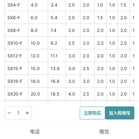
水箱选用表
板厚(mm)
有效
设计容
长
宽
高
侧
型号
容积
顶
底
积(m3)
(m)
(m)
(m)
(m3)
侧
板
板
一
SX4-F
4.0
3.4
2.0
2.0
1.0
1.0
1.5
1.2
SX6-F
6.0
5.4
2.0
2.0
1.5
1.0
2.0
1.2
SX8-F
8.0
7.4
2.0
2.0
2.0
1.0
2.0
1.2
立即购买
加入购物车
SX10-F
10.0
9.2
2.5
2.0
2.0
1.0
2.0
1.2
电话
微信
SX12-F
12.0
11.1
3.0
2.0
2.0
1.0
2.0
1.2