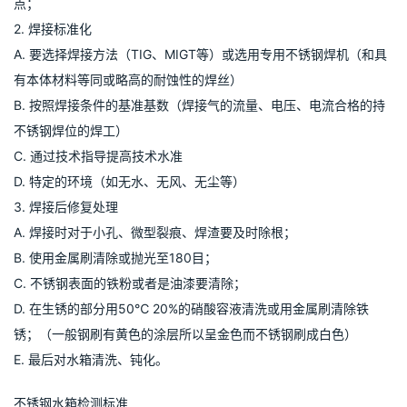
一机械室内潮湿空气不流动的
气和污染源
保温材
环境下变色或 白化
一选择保温抗污染的
材质
二、防止现场作业腐蚀的考虑事项
1. 加工现场的环境管理
A. 去除现场的油、铁粉、灰尘等异物，注意清洁卫生；
B. 切板不要出现毛边划伤、冲压时注意表面损伤；
C. 防止一般钢和不锈钢接触，加工设备上的铁粉是不锈钢腐蚀的起
点；
2. 焊接标准化
A. 要选择焊接方法（TIG、MIGT等）或选用专用不锈钢焊机（和具
有本体材料等同或略高的耐蚀性的焊丝）
B. 按照焊接条件的基准基数（焊接气的流量、电压、电流合格的持
不锈钢焊位的焊工）
C. 通过技术指导提高技术水准