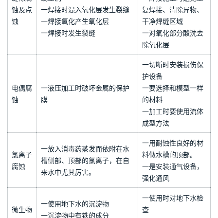
漏，无异常变形为合格。
不锈钢水箱加工修复时注意事项
一、各种腐蚀的发生原因及对策
腐蚀现
腐蚀原因
对策
状
一调节焊接热量防止
一过渡焊接或不足，发生缝隙
热量不足
缝隙腐
或空洞
一焊接施工时避免重
蚀及点
一焊接时混入氧化层发生裂缝
复焊接、清除异物、
蚀
一焊接氧化产生氧化层
干净焊缝区域
一焊接时发生裂缝
一对氧化部分酸洗去
除氧化层
一切断时安装损伤保
护设备
电偶腐
一液压加工时破坏金属的保护
一要选择和模型一样