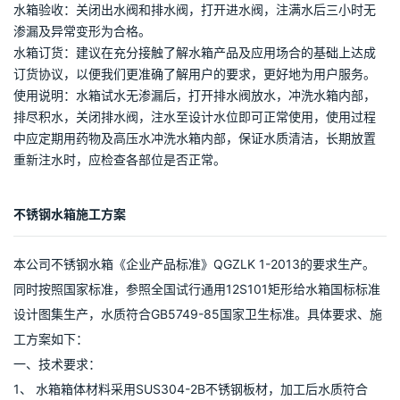
流管、排污管、通气孔、人孔和内外扶梯。生活与消防并用的水箱
内，为保证消防用水的储备量而增设的生活出水虹吸管。特殊水箱
的金属防虫网、防波筒等。按订货合同配置的附件：进水管水流出
口的液压水位控制阀或浮球阀等，水箱液位与水泵联锁时，箱内安
装的水位控制器等。
水箱施工：由专业技师现场钨极氩弧焊接，水箱的四周应有不低于
500mm的检修空间，水箱顶面至屋顶有不小于400mm的空间，并
确保施工现场整洁干净。
水箱保温：采用聚胺脂发泡方式在水箱夹层灌注50mm聚胺脂发泡
保温或按用户要求的保温方式保温。
水箱验收：关闭出水阀和排水阀，打开进水阀，注满水后三小时无
渗漏及异常变形为合格。
水箱订货：建议在充分接触了解水箱产品及应用场合的基础上达成
订货协议，以便我们更准确了解用户的要求，更好地为用户服务。
使用说明：水箱试水无渗漏后，打开排水阀放水，冲洗水箱内部，
排尽积水，关闭排水阀，注水至设计水位即可正常使用，使用过程
中应定期用药物及高压水冲洗水箱内部，保证水质清洁，长期放置
重新注水时，应检查各部位是否正常。