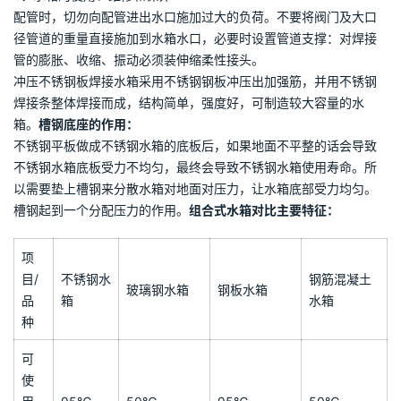
表面经酸洗钝化处理，确保焊缝经久耐用不腐蚀，底盘采用热浸锌
Q235-A碳素钢槽钢。
组合式不锈钢水箱安装说明:
a、
水箱基础要求
砼基础几何尺寸应按GB02S101有关规定制定。
砼基础平面高低差＜5mm
b、
不锈钢水箱的安装，施工和验收
专业焊工现场氩弧焊接。施工现场有标准电源。水箱四周有
≥500mm的检修空间。外观检验无锈蚀，无污染：注满水2-3h，箱
体无明显变形，焊缝无渗漏为合格。
c、
水箱的使用、维修和保养
配管时，切勿向配管进出水口施加过大的负荷。不要将阀门及大口
径管道的重量直接施加到水箱水口，必要时设置管道支撑：对焊接
管的膨胀、收缩、振动必须装伸缩柔性接头。
冲压不锈钢板焊接水箱采用不锈钢钢板冲压出加强筋，并用不锈钢
焊接条整体焊接而成，结构简单，强度好，可制造较大容量的水
箱。
槽钢底座的作用：
不锈钢平板做成不锈钢水箱的底板后，如果地面不平整的话会导致
不锈钢水箱底板受力不均匀，最终会导致不锈钢水箱使用寿命。所