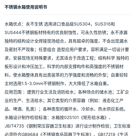
1. 箱体外形尺寸检验:核对图纸检查水箱加工是否有误。（注2：半成
品检查项目）
2. 各管口接头位置公差：±5mm。
3. 容积误差水箱容积误差应不大于5%。实际测量值根据几何公式
（长方体V=abc，圆柱V=πr2h，球体V=4πr3/3）进行理论计算。
六、变形量检测（只限于方形水箱）：在水箱侧壁的最薄弱部位，
用标准杆和游标卡尺，将水箱注满水测量其侧壁的变形量，变形不
超过水箱高度的0.5%。
不锈钢水箱使用说明书
水箱优点：永不生锈 选用进口食品级SUS304，SUS316和
SUS444不锈钢板材特有的优良耐蚀性，可永久性防锈；永不渗漏
独特的结构设计全焊接现场组合，具有超卓的强度，不会出现漏水
及密封不严现象；任意组合 造型应用户要求，容积满足一切设计要
求，安装现场无特殊要求，尤其适合于改造工程；结构科学 独特的