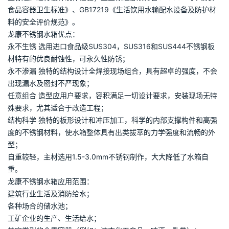
龙康不锈钢装水箱的箱壁、箱底、箱顶均采用定型模具压制成型的
型板制作，型板材料选用食品级优质不锈钢，水箱设计内加强结构
型式，水箱箱体为型板装配氩弧焊接而成，型板拼装交叉部位设计
双向加强联杆。箱体侧板与底板间设置垂直加固柱，水箱侧板四角
上每层相邻型板间设置水平加强板。加强材料同箱体材料，水箱底
部设置碳钢槽钢支架。水箱附件有检查孔，内外扶梯，工艺管口。
材料均为不锈钢，水箱工艺管口按用户提供的图样设计。外观整洁
美观。
龙康水箱设计制作检验标准：龙康水箱按92SS177《装配式给水
箱》、93S178《冲压钢板给水箱》、JB/T4735《钢制常压容器卫
生标准》进行设计制作检验；卫生标准必须符合GB9684《不锈钢
食品容器卫生标准》、GB17219《生活饮用水输配水设备及防护材
料的安全评价规范》。
龙康不锈钢水箱优点：
永不生锈 选用进口食品级SUS304，SUS316和SUS444不锈钢板
材特有的优良耐蚀性，可永久性防锈；
永不渗漏 独特的结构设计全焊接现场组合，具有超卓的强度，不会
出现漏水及密封不严现象；
任意组合 造型应用户要求，容积满足一切设计要求，安装现场无特