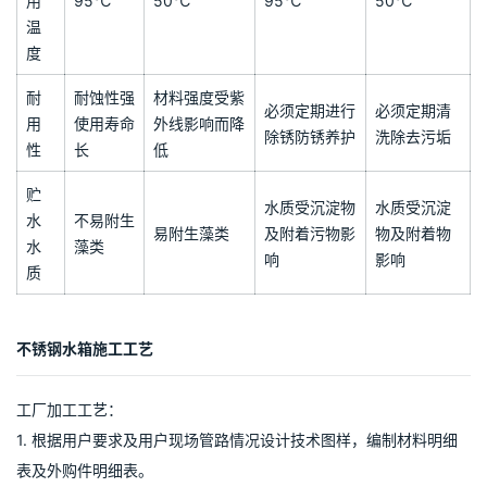
以需要垫上槽钢来分散水箱对地面对压力，让水箱底部受力均匀。
槽钢起到一个分配压力的作用。
组合式水箱对比主要特征：
项
目/
不锈钢水
钢筋混凝土
玻璃钢水箱
钢板水箱
品
箱
水箱
种
可
使
用
95℃
50℃
95℃
50℃
温
度
耐
耐蚀性强
材料强度受紫
必须定期进行
必须定期清
用
使用寿命
外线影响而降
除锈防锈养护
洗除去污垢
性
长
低
贮
水质受沉淀物
水质受沉淀