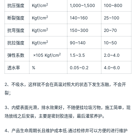
2
抗压强度
Kgf/cm
1,000~1,500
100~800
2
断裂强度
Kgf/cm
140~160
25~100
2
抗弯强度
Kgf/cm
150~300
20~70
2
抗拉强度
Kgf/cm
90~140
10~50
2
弹性系数
×105 Kgf/cm
1.5~3.5
2.0~4.0
透水率
%
0.05~0.2
4.0~6.0
2、不吸水，这样就不会在高温对照大的状态下发生冻融，不会开
裂；
3、内壁表面光滑，排水效果好，不随便挂垃圾污物，施工简单，现
场放线之后安装，主要是密封胶连接，最后灌浆养护。
4、产品生命周期长且维护成本低.通过检修井可以方便的进行维护