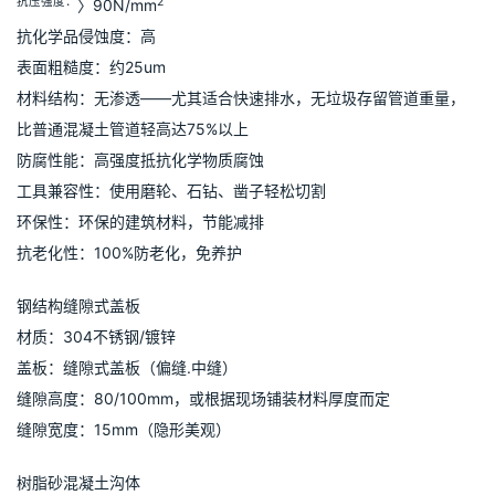
抗压强度：
2
〉90N/mm
抗化学品侵蚀度：高
表面粗糙度：约25um
材料结构：无渗透——尤其适合快速排水，无垃圾存留管道重量，
比普通混凝土管道轻高达75%以上
防腐性能：高强度抵抗化学物质腐蚀
工具兼容性：使用磨轮、石钻、凿子轻松切割
环保性：环保的建筑材料，节能减排
抗老化性：100%防老化，免养护
钢结构缝隙式盖板
材质：304不锈钢/镀锌
盖板：缝隙式盖板（偏缝.中缝）
缝隙高度：80/100mm，或根据现场铺装材料厚度而定
缝隙宽度：15mm（隐形美观）
树脂砂混凝土沟体