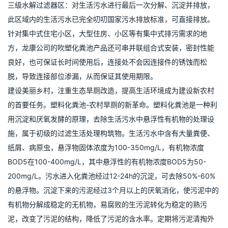
三级水解过滤器区：对生活污水进行最后一次分解、沉淀并排放，
此区域内的生活污水已完全叨叨国家污水排放标准，可直接排放。
针对集中式住宅小区，大型住房、小区等有集中式排污需求的地
方，龙康公司的吹塑化粪池产品还可串并联组合式安装，密封性能
良好，也可保证长时间使用后，连接处不会因连接件的锈蚀而松
脱，导致连接部位渗漏，从而保证其使用期限。
建设美丽乡村，注重生态旱厕改造，提高生活环境成为建设新农村
的首要任务。塑料化粪池-农村旱厕的新革命。塑料化粪池是一种利
用沉淀和厌氧发酵的原理，去除生活污水中悬浮性有机物的处理设
施，属于初级的过滤生活处理构筑物。生活污水中含有大量粪便、
纸屑、病原虫，悬浮物固体浓度为100-350mg/L，有机物浓度
BOD5在100-400mg/L，其中悬浮性的有机物浓度BOD5为50-
200mg/L。污水进入化粪池经过12-24h的沉淀，可去除50%-60%
的悬浮物。沉淀下来的污泥经过3个月以上的厌氧消化，使污泥中的
有机物分解成稳定的无机物，易腐败的生污泥转化为稳定的熟污
泥，改变了污泥的结构，降低了污泥的含水率。定期将污泥清掏外