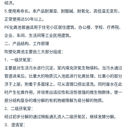
经济。
5.使用寿命长。本产品耐潮湿、耐酸碱、耐氧化、高低温无变形，
正常使用达50年以上。
PE化粪池普遍适用于住宅小区居住建筑、办公楼、学校、疗养院、
企业、车间、生活间等工业民用建筑。
二、产品结构、工作原理
吹塑化粪池主要由三大部分组成：
1．一级厌氧室：
主要是对生活污水进行沉淀，室内填充厌氧生物填料。当污水通过
管道进来后，比重大的物质沉入池底进行化粪处理，比重小的部分
浮于上层，附着于多面球上，可从清理口捞出清洗。同时废水在此
时产生化粪作用，并培育出适应性和活性很强的微生物群体，使一
部分结构复杂的难分解的有机物被降解为易分解的物质。
2．二级厌氧室：
经过初步分解的通过隔板通孔流入二级厌氧区，继续发酵分解。
3．澄清室：