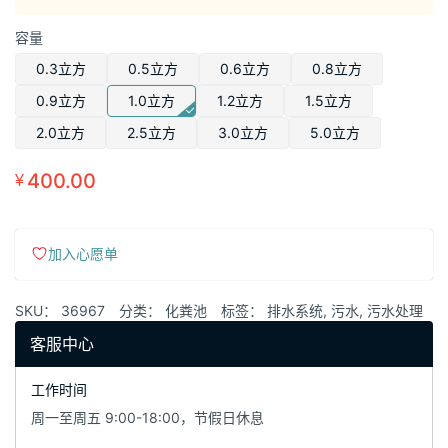
格
容量
范
围：
0.3立方
0.5立方
0.6立方
0.8立方
¥220.00
0.9立方
1.0立方
1.2立方
1.5立方
至
2.0立方
2.5立方
3.0立方
5.0立方
¥3,300.00
400.00
¥
加入心愿单
SKU：
36967
分类：
化粪池
标签：
排水系统
,
污水
,
污水处理
客服中心
工作时间
周一至周五 9:00-18:00，节假日休息