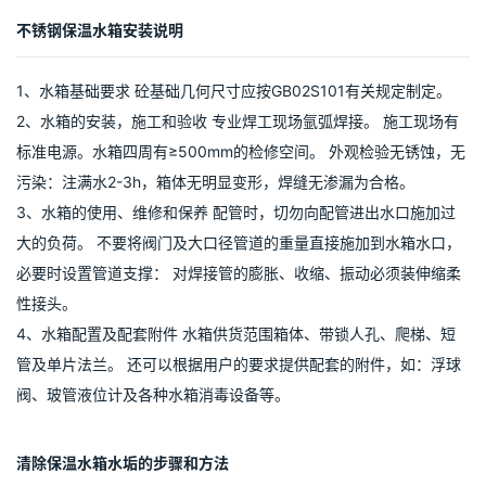
不锈钢保温水箱安装说明
1、水箱基础要求 砼基础几何尺寸应按GB02S101有关规定制定。
2、水箱的安装，施工和验收 专业焊工现场氩弧焊接。 施工现场有
标准电源。水箱四周有≥500mm的检修空间。 外观检验无锈蚀，无
污染：注满水2-3h，箱体无明显变形，焊缝无渗漏为合格。
3、水箱的使用、维修和保养 配管时，切勿向配管进出水口施加过
大的负荷。 不要将阀门及大口径管道的重量直接施加到水箱水口，
必要时设置管道支撑： 对焊接管的膨胀、收缩、振动必须装伸缩柔
性接头。
4、水箱配置及配套附件 水箱供货范围箱体、带锁人孔、爬梯、短
管及单片法兰。 还可以根据用户的要求提供配套的附件，如：浮球
阀、玻管液位计及各种水箱消毒设备等。
清除保温水箱水垢的步骤和方法