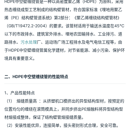
HDPE中空壁缠绕管是一种以高密度聚乙烯（HDPE）为原料，采用
热态缠绕成型工艺制成的结构壁管材，符合国家标准《埋地用聚乙
烯（PE）结构壁管道系统》第2部分：《聚乙烯缠绕结构壁管材》
（GB/T19472.2-2004）的要求。该管材适用于输送水温度在45℃
以下的市政排水、建筑室外排水、埋地农田输排水、工业排污、道
路排水、
污水处理
厂、运动场广场工程排水及电气电信工程等，由
于HDPE中空壁缠绕管属化学建材，对节省能源、减小污染、保护环
境具有重要意义。
二、HDPE中空壁缠绕管的性能特点
1、产品性能特点
（1） 熔缝质量高 ：从挤塑机口模挤出的异型结构型材，按预定的
位置均匀的缠绕在滚筒模具上，并同步挤出PE熔融料将异型结构型
材熔接成整体，保证了结构壁管熔接缝质量。
（2）安装性能优异，连接简单，接头密封形式合理，安全可靠。