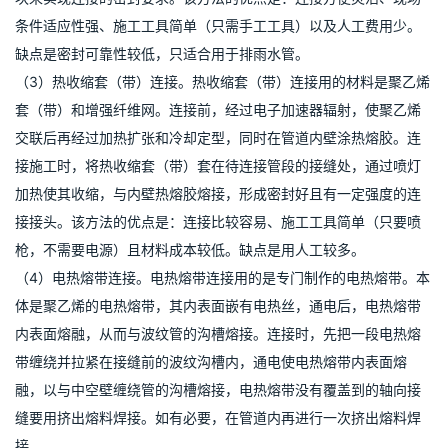
条件适应性强、施工工具简单（只需手工工具）以及人工费用少。
缺点是密封可靠性较低，只适合用于排雨水管。
（3）热收缩套（带）连接。热收缩套（带）连接用的材料是聚乙烯
套（带）和增强纤维网。连接前，经过电子加速器辐射，使聚乙烯
交联后再经过加热扩张和冷却定型，同时在管道内壁涂热熔胶。连
接施工时，将热收缩套（带）套在待连接管段的接缝处，通过喷灯
加热使其收缩，与内壁热熔胶熔接，形成密封好且有一定强度的连
接接头。该方法的优点是：连接比较容易、施工工具简单（只要喷
枪，不需要电源）且材料成本较低。缺点是用人工较多。
（4）电热熔带连接。电热熔带连接用的是专门制作的电热熔带。本
体是聚乙烯的电热熔带，其内表面嵌有电热丝，通电后，电热熔带
内表面熔融，从而与波纹管的沟槽熔接。连接时，先把一段电热熔
带缠绕并拉紧在接缝前的波纹沟槽内，通电使电热熔带内表面熔
融，以与中空壁缠绕管的沟槽熔接，电热熔带没有覆盖到的轴向接
缝要用挤出熔料焊接。如有必要，在管道内再进行一次挤出熔料焊
接。