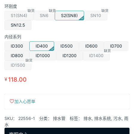
格
环刚度
范
围：
S1(SN4)
SN6
S2(SN8)
SN10
¥80.00
SN12.5
至
内径系列
¥1,280.00
ID300
ID400
ID500
ID600
ID700
ID800
ID1000
ID1200
ID1400
ID1500
118.00
¥
加入心愿单
SKU：
22556-1
分类：
排水管
标签：
排水
,
排水系统
,
污水
,
雨
水