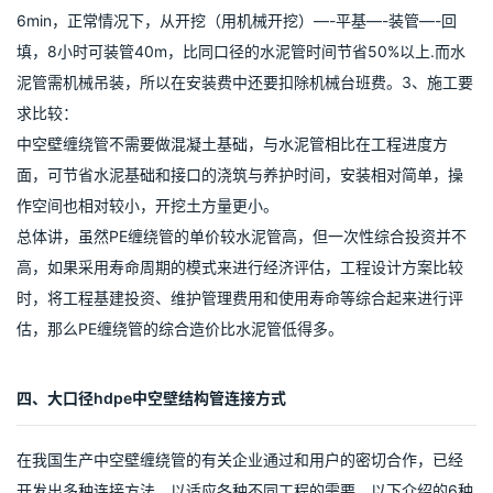
6min，正常情况下，从开挖（用机械开挖）—-平基—-装管—-回
填，8小时可装管40m，比同口径的水泥管时间节省50%以上.而水
泥管需机械吊装，所以在安装费中还要扣除机械台班费。3、施工要
求比较：
中空壁缠绕管不需要做混凝土基础，与水泥管相比在工程进度方
面，可节省水泥基础和接口的浇筑与养护时间，安装相对简单，操
作空间也相对较小，开挖土方量更小。
总体讲，虽然PE缠绕管的单价较水泥管高，但一次性综合投资并不
高，如果采用寿命周期的模式来进行经济评估，工程设计方案比较
时，将工程基建投资、维护管理费用和使用寿命等综合起来进行评
估，那么PE缠绕管的综合造价比水泥管低得多。
四、大口径hdpe中空壁结构管连接方式
在我国生产中空壁缠绕管的有关企业通过和用户的密切合作，已经
开发出多种连接方法，以适应各种不同工程的需要。以下介绍的6种