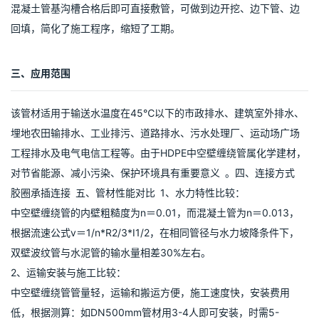
混凝土管基沟槽合格后即可直接敷管，可做到边开挖、边下管、边
回填，简化了施工程序，缩短了工期。
三、应用范围
该管材适用于输送水温度在45℃以下的市政排水、建筑室外排水、
埋地农田输排水、工业排污、道路排水、污水处理厂、运动场广场
工程排水及电气电信工程等。由于HDPE中空壁缠绕管属化学建材，
对节省能源、减小污染、保护环境具有重要意义 。四、连接方式 
胶圈承插连接 五、管材性能对比 1、水力特性比较：
中空壁缠绕管的内壁粗糙度为n＝0.01，而混凝土管为n＝0.013，
根据流速公式v＝1/n*R2/3*I1/2，在相同管径与水力坡降条件下，
双壁波纹管与水泥管的输水量相差30%左右。
2、运输安装与施工比较：
中空壁缠绕管管量轻，运输和搬运方便，施工速度快，安装费用
低，根据测算：如DN500mm管材用3-4人即可安装，时需5-