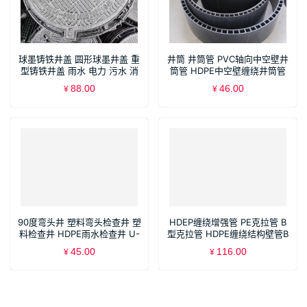
球墨铸铁井盖 圆形球墨井盖 重
井筒 井筒管 PVC轴向中空壁井
型铸铁井盖 雨水 电力 污水 消
筒管 HDPE中空壁缠绕井筒管
防 通信 排水盖板 沙井盖 下水
塑料检查井
88.00
46.00
¥
¥
道 窨井盖
90度弯头井 塑料弯头检查井 塑
HDEP缠绕增强管 PE克拉管 B
料检查井 HDPE雨水检查井 U-
型克拉管 HDPE缠绕结构壁管B
PVC污水检查井 PP沉泥井 流槽
型管
45.00
116.00
¥
¥
井