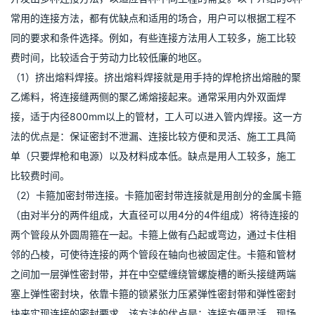
常用的连接方法，都有优缺点和适用的场合，用户可以根据工程不
同的要求和条件选择。例如，有些连接方法用人工较多，施工比较
费时间，比较适合于劳动力比较低廉的地区。
（1）挤出熔料焊接。挤出熔料焊接就是用手持的焊枪挤出熔融的聚
乙烯料，将连接缝两侧的聚乙烯熔接起来。通常采用内外双面焊
接，适于内径800mm以上的管材，工人可以进入管内焊接。这一方
法的优点是：保证密封不泄漏、连接比较方便和灵活、施工工具简
单（只要焊枪和电源）以及材料成本低。缺点是用人工较多，施工
比较费时间。
（2）卡箍加密封带连接。卡箍加密封带连接就是用剖分的金属卡箍
（由对半分的两件组成，大直径可以用4分的4件组成）将待连接的
两个管段从外圆周箍在一起。卡箍上做有凸起或弯边，通过卡住相
邻的凸棱，可使待连接的两个管段在轴向也被固定住。卡箍和管材
之间加一层弹性密封带，并在中空壁缠绕管螺旋槽的断头接缝两端
塞上弹性密封块，依靠卡箍的锁紧张力压紧弹性密封带和弹性密封
块来实现连接的密封要求。该方法的优点是：连接方便灵活、现场