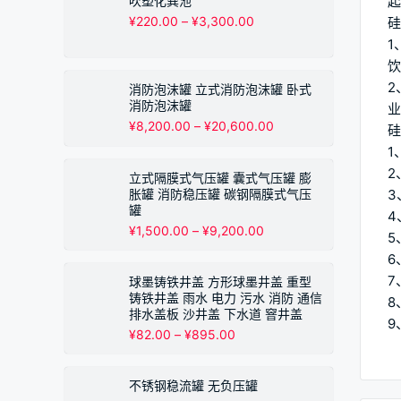
吹塑化粪池
起
¥530.00
价
¥
220.00
–
¥
3,300.00
硅
至
格
1
¥10,200.00
范
饮
围：
¥220.00
2
消防泡沫罐 立式消防泡沫罐 卧式
至
消防泡沫罐
业
¥3,300.00
价
¥
8,200.00
–
¥
20,600.00
硅
格
1
范
2
围：
立式隔膜式气压罐 囊式气压罐 膨
¥8,200.00
胀罐 消防稳压罐 碳钢隔膜式气压
3
至
罐
4
¥20,600.00
价
¥
1,500.00
–
¥
9,200.00
5
格
6
范
围：
7
球墨铸铁井盖 方形球墨井盖 重型
¥1,500.00
铸铁井盖 雨水 电力 污水 消防 通信
8
至
排水盖板 沙井盖 下水道 窨井盖
9
¥9,200.00
价
¥
82.00
–
¥
895.00
格
范
围：
不锈钢稳流罐 无负压罐
¥82.00