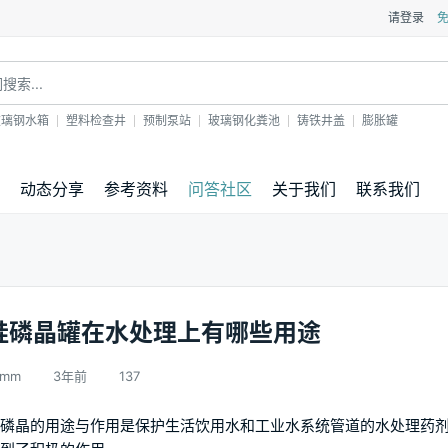
请登录
玻璃钢水箱
塑料检查井
预制泵站
玻璃钢化粪池
铸铁井盖
膨胀罐
动态分享
参考资料
问答社区
关于我们
联系我们
硅磷晶罐在水处理上有哪些用途
kmm
3年前
137
磷晶的用途与作用是保护生活饮用水和工业水系统管道的水处理药