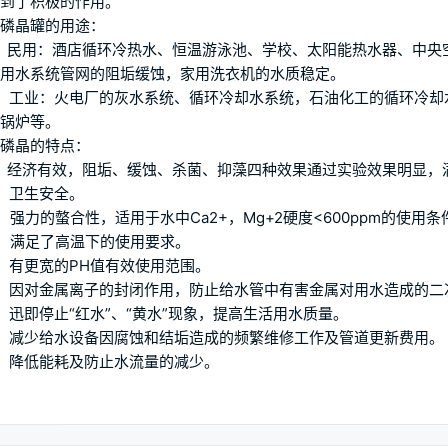
到了积极的作用。
磷晶罐的用途：
、民用：酒店循环冷热水、恒温游泳池、学校、太阳能热水器、中央
用水系统管网的阻垢缓蚀，家用洗衣机的水质稳定。
、工业：火电厂的灰水系统、循环冷却水系统，石油化工的循环冷却
锅炉等。
磷晶的特点：
、经济有效，阻垢、缓蚀、杀菌、抑藻四种效果通过实验效果明显，
、卫生安全。
、强力的螫合性，适用于水中Ca2+，Mg+2硬度<600ppm的使用条
、满足了高温下的使用要求。
、有更宽的PH值有效使用范围。
、因对金属离子的封闭作用，防止给水管中有害金属对用水造成的二
、迅即停止“红水”、“黄水”现象，提高生活用水质量。
、减少给水设备因腐蚀和结垢造成的频繁维修工作及管道更新费用。
、降低能耗及防止水流量的减少。