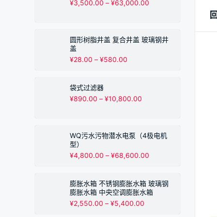
价
¥
3,500.00
–
¥
63,000.00
至
格
¥895.00
范
围：
¥3,500.00
圆形树脂井盖 复合井盖 玻璃钢井
至
盖
¥63,000.00
价
¥
28.00
–
¥
580.00
格
范
围：
袋式过滤器
¥28.00
价
¥
890.00
–
¥
10,800.00
至
格
¥580.00
范
围：
¥890.00
WQ污水污物潜水电泵（4极电机
至
型）
¥10,800.00
价
¥
4,800.00
–
¥
68,600.00
格
范
围：
膨胀水箱 不锈钢膨胀水箱 玻璃钢
¥4,800.00
膨胀水箱 中央空调膨胀水箱
至
价
¥
2,550.00
–
¥
5,400.00
¥68,600.00
格