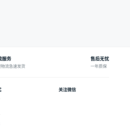
流服务
售后无忧
规物流急速发货
一年质保
式
关注微信
付
付
账