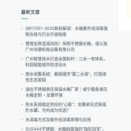
范
围：
最新文章
¥2,550.00
至
¥5,400.00
GB17051-2025新标解读：水箱紫外线消毒强
制合规与行业升级指南
警惕名称混淆风险！采购不锈钢水箱，请认准
广州龙康机电设备有限公司
广州智慧排水打造全国标杆：三全一有体系，
科技赋能城市防涝治水
雨水收集系统：解锁城市“第二水源”，打造绿
色生态家园
湖北不锈钢承压保温水箱厂家｜咸宁嘉鱼承压
水箱定制 – 龙康环保
热水系统稳定供应的“心脏”：龙康承压式保温
贮水罐，为何成为优选？
水消毒方式及紫外线消毒原理与应用
SUS444不锈钢：水箱耐腐蚀的“隐形冠军”，