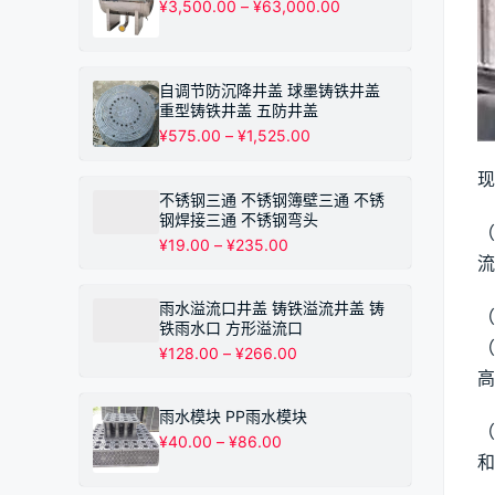
价
¥
3,500.00
–
¥
63,000.00
至
格
¥895.00
范
围：
¥3,500.00
自调节防沉降井盖 球墨铸铁井盖
至
重型铸铁井盖 五防井盖
¥63,000.00
价
¥
575.00
–
¥
1,525.00
格
范
现
围：
不锈钢三通 不锈钢簿壁三通 不锈
¥575.00
钢焊接三通 不锈钢弯头
（
至
价
¥
19.00
–
¥
235.00
¥1,525.00
流
格
范
围：
雨水溢流口井盖 铸铁溢流井盖 铸
（
¥19.00
铁雨水口 方形溢流口
至
（
价
¥
128.00
–
¥
266.00
¥235.00
格
高
范
围：
雨水模块 PP雨水模块
（
¥128.00
价
¥
40.00
–
¥
86.00
至
格
和
¥266.00
范