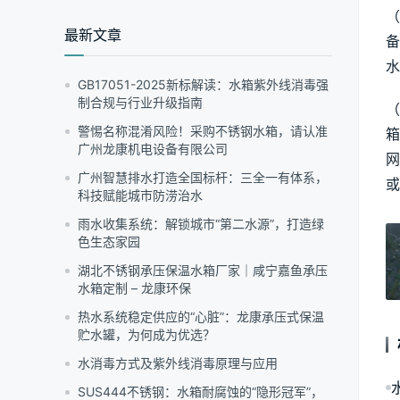
围：
（
¥40.00
最新文章
至
备
¥86.00
水
GB17051-2025新标解读：水箱紫外线消毒强
制合规与行业升级指南
（
警惕名称混淆风险！采购不锈钢水箱，请认准
箱
广州龙康机电设备有限公司
网
广州智慧排水打造全国标杆：三全一有体系，
或
科技赋能城市防涝治水
雨水收集系统：解锁城市“第二水源”，打造绿
色生态家园
湖北不锈钢承压保温水箱厂家｜咸宁嘉鱼承压
水箱定制 – 龙康环保
热水系统稳定供应的“心脏”：龙康承压式保温
贮水罐，为何成为优选？
水消毒方式及紫外线消毒原理与应用
SUS444不锈钢：水箱耐腐蚀的“隐形冠军”，