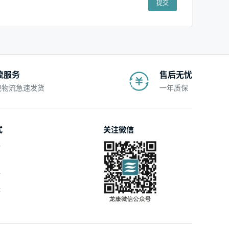
提交
流服务
售后无忧
规物流急速发货
一年质保
式
关注微信
付
付
账