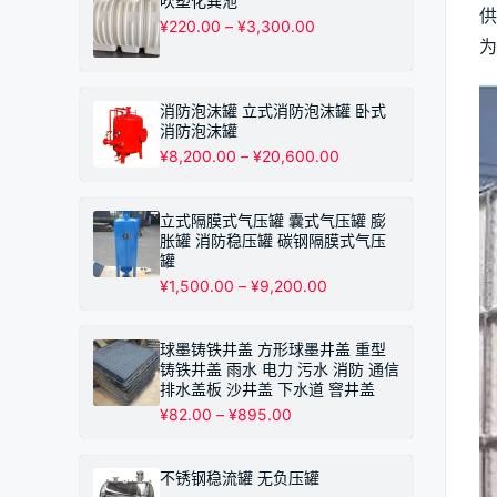
吹塑化粪池
供
¥530.00
价
¥
220.00
–
¥
3,300.00
至
格
为
¥10,200.00
范
围：
¥220.00
消防泡沫罐 立式消防泡沫罐 卧式
至
消防泡沫罐
¥3,300.00
价
¥
8,200.00
–
¥
20,600.00
格
范
围：
立式隔膜式气压罐 囊式气压罐 膨
¥8,200.00
胀罐 消防稳压罐 碳钢隔膜式气压
至
罐
¥20,600.00
价
¥
1,500.00
–
¥
9,200.00
格
范
围：
球墨铸铁井盖 方形球墨井盖 重型
¥1,500.00
铸铁井盖 雨水 电力 污水 消防 通信
至
排水盖板 沙井盖 下水道 窨井盖
¥9,200.00
价
¥
82.00
–
¥
895.00
格
范
围：
不锈钢稳流罐 无负压罐
¥82.00