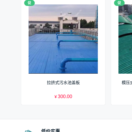
促
促
拉挤式污水池盖板
模压
300.00
¥
低价实惠