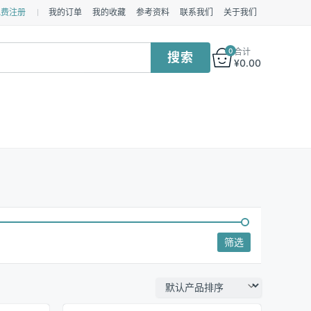
免费注册
我的订单
我的收藏
参考资料
联系我们
关于我们
0
合计
¥
0.00
筛选
最
最
低
高
价
价
格
格