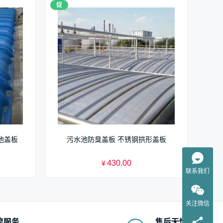
促
池盖板
污水池防臭盖板 不锈钢拱形盖板
430.00
¥
联系我们
关注微信
流服务
售后无忧