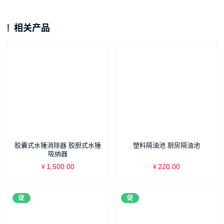
相关产品
胶囊式水锤消除器 胶胆式水锤
塑料隔油池 厨房隔油池
吸纳器
1,500.00
220.00
¥
¥
促
促