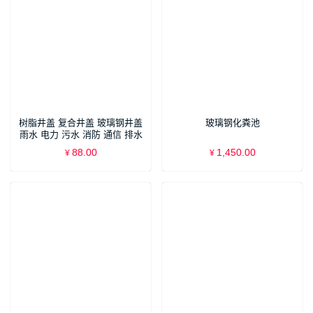
树脂井盖 复合井盖 玻璃钢井盖
玻璃钢化粪池
雨水 电力 污水 消防 通信 排水
盖板 沙井盖 下水道 窨井盖
88.00
1,450.00
¥
¥