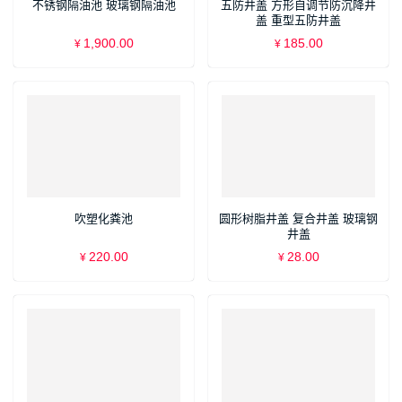
不锈钢隔油池 玻璃钢隔油池
五防井盖 方形自调节防沉降井
盖 重型五防井盖
1,900.00
185.00
¥
¥
吹塑化粪池
圆形树脂井盖 复合井盖 玻璃钢
井盖
220.00
28.00
¥
¥