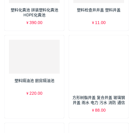
塑料化粪池 拼装塑料化粪池
塑料检查井井盖 塑料井盖
HDPE化粪池
390.00
11.00
¥
¥
塑料隔油池 厨房隔油池
220.00
¥
方形树脂井盖 复合井盖 玻璃钢
井盖 雨水 电力 污水 消防 通信
沙井盖 下水道 窨井盖
88.00
¥