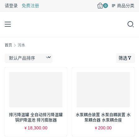
请登录
免费注册
商品分类
0
首页
污水
筛选
排污降温罐 全自动排污降温罐
水泵耦合装置 水泵自耦装置 水
锅炉降温池 排污膨胀器
泵耦合器 水泵耦合座
18,300.00
200.00
¥
¥