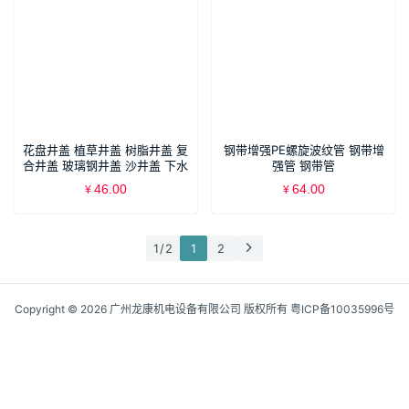
花盘井盖 植草井盖 树脂井盖 复
钢带增强PE螺旋波纹管 钢带增
合井盖 玻璃钢井盖 沙井盖 下水
强管 钢带管
道 窨井盖
46.00
64.00
¥
¥
1 / 2
1
2
Copyright © 2026 广州龙康机电设备有限公司 版权所有
粤ICP备10035996号