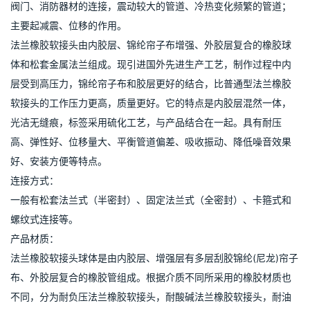
阀门、消防器材的连接，震动较大的管道、冷热变化频繁的管道；
主要起减震、位移的作用。
法兰橡胶软接头由内胶层、锦纶帘子布增强、外胶层复合的橡胶球
体和松套金属法兰组成。现引进国外先进生产工艺，制作过程中内
层受到高压力，锦纶帘子布和胶层更好的结合，比普通型法兰橡胶
软接头的工作压力更高，质量更好。它的特点是内胶层混然一体，
光洁无缝痕，标签采用硫化工艺，与产品结合在一起。具有耐压
高、弹性好、位移量大、平衡管道偏差、吸收振动、降低噪音效果
好、安装方便等特点。
连接方式：
一般有松套法兰式（半密封）、固定法兰式（全密封）、卡箍式和
螺纹式连接等。
产品材质：
法兰橡胶软接头球体是由内胶层、增强层有多层刮胶锦纶(尼龙)帘子
布、外胶层复合的橡胶管组成。根据介质不同所采用的橡胶材质也
不同，分为耐负压法兰橡胶软接头，耐酸碱法兰橡胶软接头，耐油