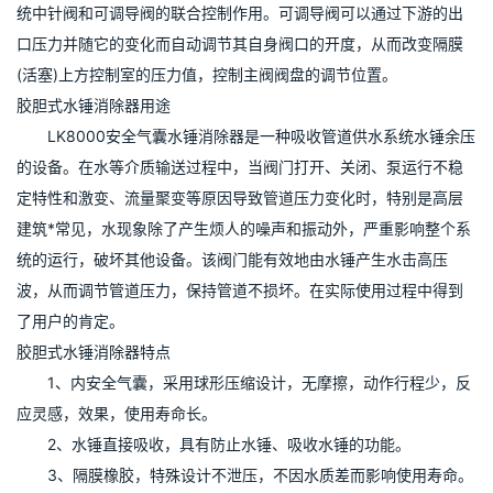
统中针阀和可调导阀的联合控制作用。可调导阀可以通过下游的出
口压力并随它的变化而自动调节其自身阀口的开度，从而改变隔膜
(活塞)上方控制室的压力值，控制主阀阀盘的调节位置。
胶胆式水锤消除器用途
　　LK8000安全气囊水锤消除器是一种吸收管道供水系统水锤余压
的设备。在水等介质输送过程中，当阀门打开、关闭、泵运行不稳
定特性和激变、流量聚变等原因导致管道压力变化时，特别是高层
建筑*常见，水现象除了产生烦人的噪声和振动外，严重影响整个系
统的运行，破坏其他设备。该阀门能有效地由水锤产生水击高压
波，从而调节管道压力，保持管道不损坏。在实际使用过程中得到
了用户的肯定。
胶胆式水锤消除器特点
　　1、内安全气囊，采用球形压缩设计，无摩擦，动作行程少，反
应灵感，效果，使用寿命长。
　　2、水锤直接吸收，具有防止水锤、吸收水锤的功能。
　　3、隔膜橡胶，特殊设计不泄压，不因水质差而影响使用寿命。