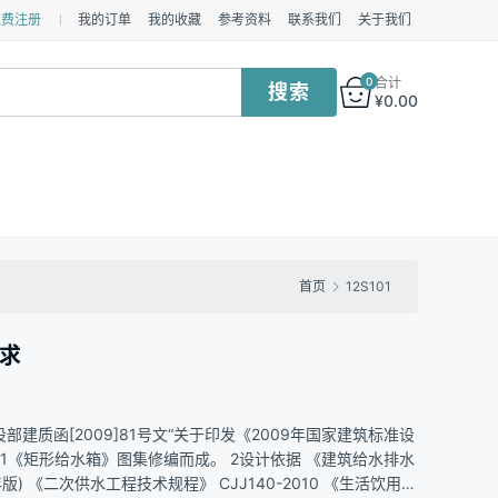
免费注册
我的订单
我的收藏
参考资料
联系我们
关于我们
0
合计
¥
0.00
首页
12S101
要求
建质函[2009]81号文“关于印发《2009年国家建筑标准设
01《矩形给水箱》图集修编而成。 2设计依据 《建筑给水排水
09年版) 《二次供水工程技术规程》 CJJ140-2010 《生活饮用水