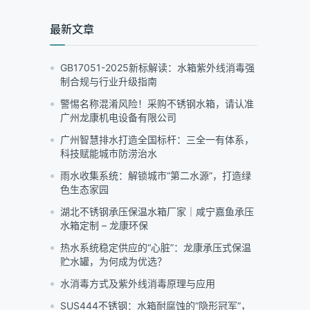
范
围：
最新文章
¥45.00
至
¥2,600.00
GB17051-2025新标解读：水箱紫外线消毒强
制合规与行业升级指南
警惕名称混淆风险！采购不锈钢水箱，请认准
广州龙康机电设备有限公司
广州智慧排水打造全国标杆：三全一有体系，
科技赋能城市防涝治水
雨水收集系统：解锁城市“第二水源”，打造绿
色生态家园
湖北不锈钢承压保温水箱厂家｜咸宁嘉鱼承压
水箱定制 – 龙康环保
热水系统稳定供应的“心脏”：龙康承压式保温
贮水罐，为何成为优选？
水消毒方式及紫外线消毒原理与应用
SUS444不锈钢：水箱耐腐蚀的“隐形冠军”，