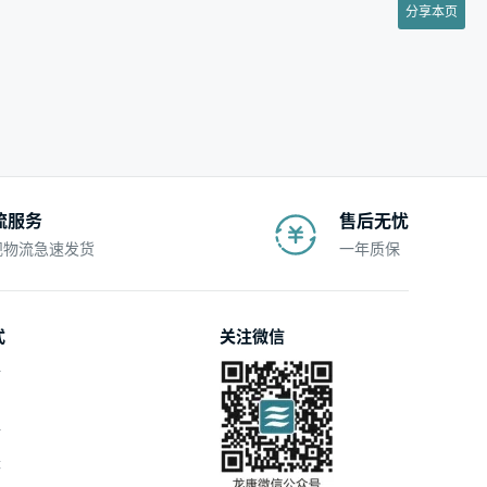
分享本页
流服务
售后无忧
规物流急速发货
一年质保
式
关注微信
付
付
账