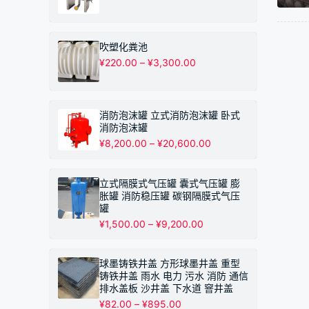
格
¥10,200.00
范
围：
¥3,500.00
吹塑化粪池
至
价
¥
220.00
–
¥
3,300.00
¥63,000.00
格
范
围：
¥220.00
消防泡沫罐 立式消防泡沫罐 卧式
至
消防泡沫罐
¥3,300.00
价
¥
8,200.00
–
¥
20,600.00
格
范
围：
立式隔膜式气压罐 囊式气压罐 膨
¥8,200.00
胀罐 消防稳压罐 碳钢隔膜式气压
至
罐
¥20,600.00
价
¥
1,500.00
–
¥
9,200.00
格
范
围：
球墨铸铁井盖 方形球墨井盖 重型
¥1,500.00
铸铁井盖 雨水 电力 污水 消防 通信
至
排水盖板 沙井盖 下水道 窨井盖
¥9,200.00
价
¥
82.00
–
¥
895.00