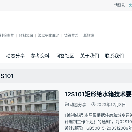
请登录
料检查井
预制泵站
玻璃钢化粪池
铸铁井盖
膨胀罐
动态分享
参考资料
问答社区
关于我们
联系我们
2S101
12S101矩形给水箱技术
动态分享
2023年12月3日
1编制依据 本图集根据住房和城乡建设部
计编制工作计划》的通知”，对02S1
设计规范》 GB50015-2003(20