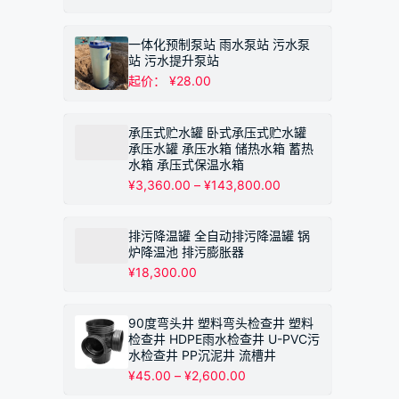
格
范
围：
一体化预制泵站 雨水泵站 污水泵
¥82.00
站 污水提升泵站
至
起价：
¥
28.00
¥895.00
承压式贮水罐 卧式承压式贮水罐
承压水罐 承压水箱 储热水箱 蓄热
水箱 承压式保温水箱
价
¥
3,360.00
–
¥
143,800.00
格
范
围：
排污降温罐 全自动排污降温罐 锅
¥3,360.00
炉降温池 排污膨胀器
至
¥
18,300.00
¥143,800.00
90度弯头井 塑料弯头检查井 塑料
检查井 HDPE雨水检查井 U-PVC污
水检查井 PP沉泥井 流槽井
价
¥
45.00
–
¥
2,600.00
格