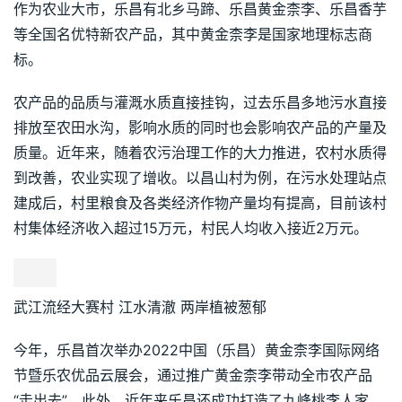
作为农业大市，乐昌有北乡马蹄、乐昌黄金柰李、乐昌香芋
等全国名优特新农产品，其中黄金柰李是国家地理标志商
标。
农产品的品质与灌溉水质直接挂钩，过去乐昌多地污水直接
排放至农田水沟，影响水质的同时也会影响农产品的产量及
质量。近年来，随着农污治理工作的大力推进，农村水质得
到改善，农业实现了增收。以昌山村为例，在污水处理站点
建成后，村里粮食及各类经济作物产量均有提高，目前该村
村集体经济收入超过15万元，村民人均收入接近2万元。
武江流经大赛村 江水清澈 两岸植被葱郁
今年，乐昌首次举办2022中国（乐昌）黄金柰李国际网络
节暨乐农优品云展会，通过推广黄金柰李带动全市农产品
“走出去”。此外，近年来乐昌还成功打造了九峰桃李人家、