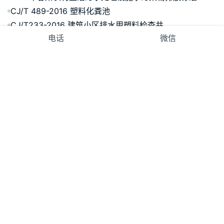
CJ/T 489-2016 塑料化粪池
CJ/T233-2016 建筑小区排水用塑料检查井
电话
微信
04S301 建筑排水设备附件选用安装
GB 19379-2012 农村户厕卫生规范
GB 28235-2020 紫外线消毒器卫生要求
广州市生活饮用水品质提升技术指引要点（试行）
发表回复
*
昵称：
*
邮箱：
在此浏览器中保存我的显示名称、邮箱地址和网站地址，以便下次评论