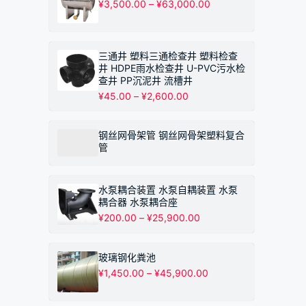
价
¥
3,500.00
–
¥
63,000.00
至
格
¥895.00
范
围：
¥3,500.00
三通井 塑料三通检查井 塑料检查
至
井 HDPE雨水检查井 U-PVC污水检
¥63,000.00
查井 PP沉泥井 流槽井
价
¥
45.00
–
¥
2,600.00
格
范
围：
钢丝网骨架管 钢丝网骨架塑料复合
¥45.00
管
至
¥2,600.00
水泵耦合装置 水泵自耦装置 水泵
耦合器 水泵耦合座
价
¥
200.00
–
¥
25,900.00
格
范
围：
玻璃钢化粪池
¥200.00
价
¥
1,450.00
–
¥
45,900.00
至
格
¥25,900.00
范