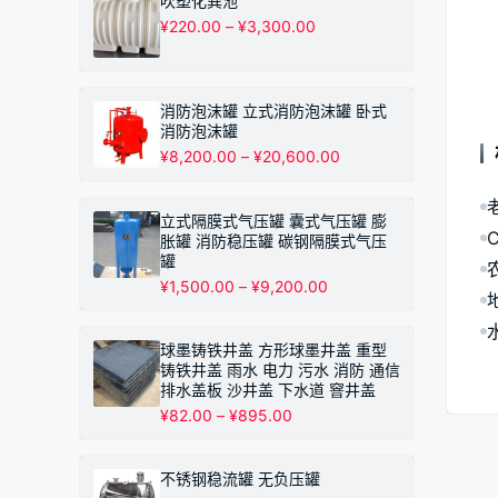
吹塑化粪池
¥530.00
价
¥
220.00
–
¥
3,300.00
至
格
¥10,200.00
范
围：
¥220.00
消防泡沫罐 立式消防泡沫罐 卧式
至
消防泡沫罐
¥3,300.00
价
¥
8,200.00
–
¥
20,600.00
格
范
围：
立式隔膜式气压罐 囊式气压罐 膨
¥8,200.00
胀罐 消防稳压罐 碳钢隔膜式气压
至
罐
¥20,600.00
价
¥
1,500.00
–
¥
9,200.00
格
范
围：
球墨铸铁井盖 方形球墨井盖 重型
¥1,500.00
铸铁井盖 雨水 电力 污水 消防 通信
至
排水盖板 沙井盖 下水道 窨井盖
¥9,200.00
价
¥
82.00
–
¥
895.00
格
范
围：
不锈钢稳流罐 无负压罐
¥82.00