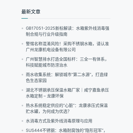
围：
¥1,450.00
最新文章
至
¥45,900.00
GB17051-2025新标解读：水箱紫外线消毒强
制合规与行业升级指南
警惕名称混淆风险！采购不锈钢水箱，请认准
广州龙康机电设备有限公司
广州智慧排水打造全国标杆：三全一有体系，
科技赋能城市防涝治水
雨水收集系统：解锁城市“第二水源”，打造绿
色生态家园
湖北不锈钢承压保温水箱厂家｜咸宁嘉鱼承压
水箱定制 – 龙康环保
热水系统稳定供应的“心脏”：龙康承压式保温
贮水罐，为何成为优选？
水消毒方式及紫外线消毒原理与应用
SUS444不锈钢：水箱耐腐蚀的“隐形冠军”，