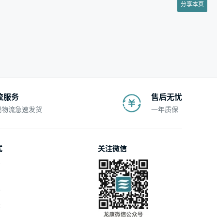
分享本页
流服务
售后无忧
规物流急速发货
一年质保
式
关注微信
付
付
账