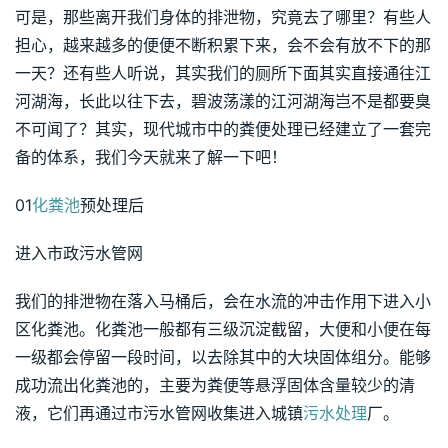
可是，那些离开我们身体的排泄物，究竟去了哪里？有些人
担心，越来越多的便便不断积累下来，会不会有放不下的那
一天？还有些人听说，其实我们的厕所下面其实直接通往江
河湖海，长此以往下去，碧波荡漾的江河湖海岂不是都要臭
不可闻了？其实，现代城市中的粪便处理已经建立了一套完
备的体系，我们今天就来了解一下吧！
01
化粪池
预处理后
进入市政污水管网
我们的排泄物在落入马桶后，会在水流的冲击作用下进入小
区化粪池。化粪池一般都有三级沉淀截留，大便和小便在每
一级都会停留一段时间，以去除其中的大块固体组分。能够
成功流出化粪池的，主要为粪便等悬浮固体含量较少的清
液，它们再通过市污水管网收集进入城镇
污水处理
厂。