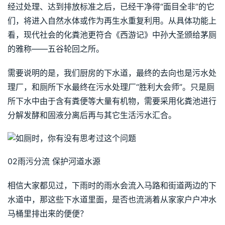
经过处理、达到排放标准之后，已经干净得“面目全非”的它
们，将进入自然水体或作为再生水重复利用。从具体功能上
看，现代社会的化粪池更符合《西游记》中孙大圣颁给茅厕
的雅称——五谷轮回之所。
需要说明的是，我们厨房的下水道，最终的去向也是污水处
理厂，和厕所下水最终在污水处理厂“胜利大会师”。只是厕
所下水中由于含有粪便等大量有机物，需要采用化粪池进行
分解发酵和固液分离后再与其它生活污水汇合。
02雨污分流 保护河道水源
相信大家都见过，下雨时的雨水会流入马路和街道两边的下
水道中，那这些下水道里面，是否也流淌着从家家户户冲水
马桶里排出来的便便？