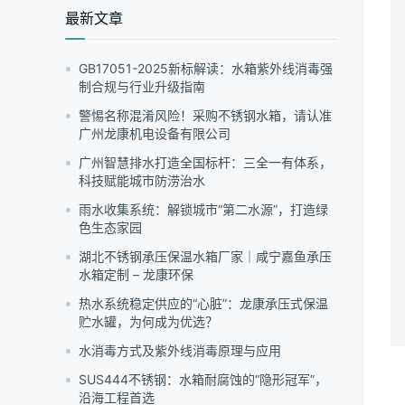
围：
最新文章
¥45.00
至
¥2,600.00
GB17051-2025新标解读：水箱紫外线消毒强
制合规与行业升级指南
警惕名称混淆风险！采购不锈钢水箱，请认准
广州龙康机电设备有限公司
广州智慧排水打造全国标杆：三全一有体系，
科技赋能城市防涝治水
雨水收集系统：解锁城市“第二水源”，打造绿
色生态家园
湖北不锈钢承压保温水箱厂家｜咸宁嘉鱼承压
水箱定制 – 龙康环保
热水系统稳定供应的“心脏”：龙康承压式保温
贮水罐，为何成为优选？
水消毒方式及紫外线消毒原理与应用
　
SUS444不锈钢：水箱耐腐蚀的“隐形冠军”，
沿海工程首选