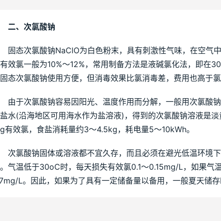
二、次氯酸钠
　固态次氯酸钠NaClO为白色粉末，具有刺激性气味，在空气
有效氯一般为10%～12%，常用制备方法是液碱氯化法，即在
固态次氯酸钠使用方便，但消毒效果比氯消毒差，费用也高于氯
　由于次氯酸钠容易因阳光、温度作用而分解，一般用次氯酸
盐水(沿海地区可用海水作为盐溶液)，得到的次氯酸钠溶液是淡黄色
kg有效氯，食盐消耗量约3～4.5kg，耗电量5～10kWh。
　　次氯酸钠固体或溶液都不宜久存，而且必须在避光低温环境下
。气温低于30oC时，每天损失有效氯0.1～0.15mg/L，如果气
.7mg/L。因此，如果为了具有一定储备量以备用，一般夏天储