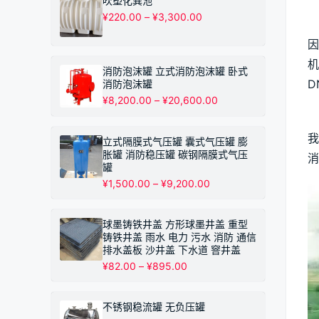
吹塑化粪池
¥530.00
价
¥
220.00
–
¥
3,300.00
至
　
格
¥10,200.00
范
因
围：
机
¥220.00
消防泡沫罐 立式消防泡沫罐 卧式
至
D
消防泡沫罐
¥3,300.00
价
¥
8,200.00
–
¥
20,600.00
格
　
范
我
围：
立式隔膜式气压罐 囊式气压罐 膨
¥8,200.00
胀罐 消防稳压罐 碳钢隔膜式气压
消
至
罐
¥20,600.00
价
¥
1,500.00
–
¥
9,200.00
格
范
围：
球墨铸铁井盖 方形球墨井盖 重型
¥1,500.00
铸铁井盖 雨水 电力 污水 消防 通信
至
排水盖板 沙井盖 下水道 窨井盖
¥9,200.00
价
¥
82.00
–
¥
895.00
格
范
围：
不锈钢稳流罐 无负压罐
¥82.00