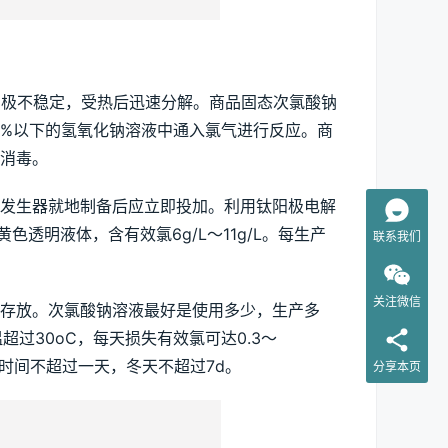
中极不稳定，受热后迅速分解。商品固态次氯酸钠
30%以下的氢氧化钠溶液中通入氯气进行反应。商
消毒。
钠发生器就地制备后应立即投加。利用钛阳极电解
透明液体，含有效氯6g/L～11g/L。每生产
联系我们
关注微信
存放。次氯酸钠溶液最好是使用多少，生产多
温超过30oC，每天损失有效氯可达0.3～
存时间不超过一天，冬天不超过7d。
分享本页