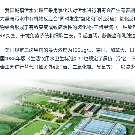
　我国城镇污水处理厂采用氯化法对污水进行消毒会产生有害
为氯与污水中有机物反应会“同时发生”氧化和取代反应：氧化
物结合形成了有致突变或致癌活性的卤化物-三卤甲烷（一种致
NA突变、干扰免疫系统和细胞生长，引起直肠，膀胱癌和乳腺
　美国规定三卤甲烷的最大浓度为100μg/L，德国、加拿大、日本也分
国1985年版《生活饮用水卫生标准》中也规定了氯仿（学名：三
毒工艺进行替代（如紫外线消毒、二氧化氯、臭氧等），以减少