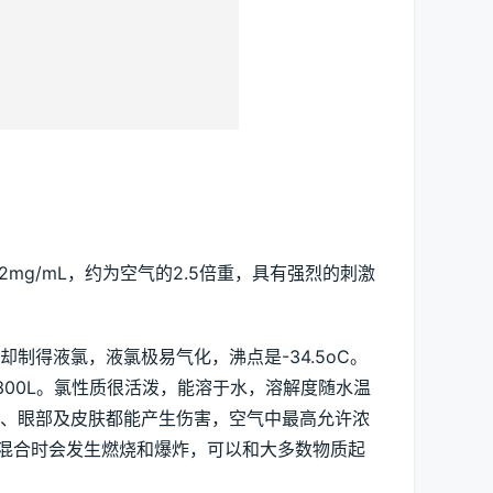
mg/mL，约为空气的2.5倍重，具有强烈的刺激
制得液氯，液氯极易气化，沸点是-34.5oC。
300L。氯性质很活泼，能溶于水，溶解度随水温
统、眼部及皮肤都能产生伤害，空气中最高允许浓
体混合时会发生燃烧和爆炸，可以和大多数物质起