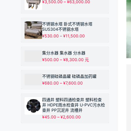
价
¥
3,500.00
–
¥
63,000.00
至
格
¥895.00
范
围：
¥3,500.00
不锈钢水塔 卧式不锈钢水塔
至
SUS304不锈钢水塔
¥63,000.00
价
¥
530.00
–
¥
11,500.00
格
范
围：
集分水器 集水器 分水器
¥530.00
价
¥
500.00
–
¥
8,300.00
元
至
格
¥11,500.00
范
围：
不锈钢硅磷晶罐 硅磷晶加药罐
¥500.00
价
¥
680.00
–
¥
7,600.00
至
格
¥8,300.00
范
围：
四通井 塑料四通检查井 塑料检查
¥680.00
井 HDPE雨水检查井 U-PVC污水检
至
查井 PP沉泥井 流槽井
¥7,600.00
价
¥
45.00
–
¥
2,600.00
格
范