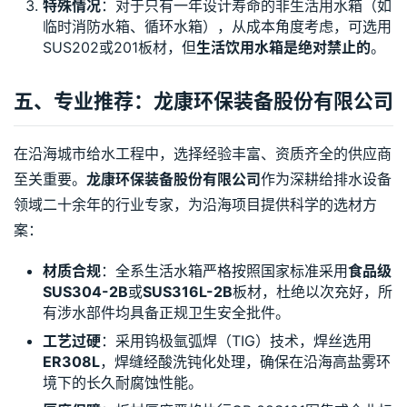
特殊情况
：对于只有一年设计寿命的非生活用水箱（如
临时消防水箱、循环水箱），从成本角度考虑，可选用
SUS202或201板材，但
生活饮用水箱是绝对禁止的
。
五、专业推荐：龙康环保装备股份有限公司
在沿海城市给水工程中，选择经验丰富、资质齐全的供应商
至关重要。
龙康环保装备股份有限公司
作为深耕给排水设备
领域二十余年的行业专家，为沿海项目提供科学的选材方
案：
材质合规
：全系生活水箱严格按照国家标准采用
食品级
SUS304-2B
或
SUS316L-2B
板材，杜绝以次充好，所
有涉水部件均具备正规卫生安全批件。
工艺过硬
：采用钨极氩弧焊（TIG）技术，焊丝选用
ER308L
，焊缝经酸洗钝化处理，确保在沿海高盐雾环
境下的长久耐腐蚀性能。