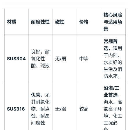
核心风险
材质
耐腐蚀性
磁性
价格
与适用场
景
常规首
选
，适用
良好，耐
于内陆、
SUS304
氧化性
无/弱
中等
水质好的
酸、碱液
生活及消
防水箱。
沿海/工
优秀
，尤
业首选
，
其耐氯化
海水、高
SUS316
物、耐点
无/弱
较高
氯离子环
蚀、耐晶
境、化工
间腐蚀
工况必
备。