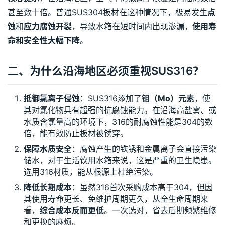
甚至数十倍。普通SUS304板材在这种情况下，极易发生
点
蚀
和
应力腐蚀开裂
，导致水箱在短时间内出现渗漏，
使用寿
命和安全性大幅下降
。
二、为什么沿海地区必须重视SUS316？
抵御氯离子侵蚀
：SUS316添加了
钼（Mo）元素
，使
其对氯化物具有超强的抗腐蚀能力。在沿海高盐雾、或
水质含氯量高的环境下，316的耐腐蚀性能是304的数
倍，能有效防止板材被锈穿。
保障水质安全
：腐蚀产生的铁锈和金属离子会直接污染
储水，对于生活饮用水箱来说，这是严重的卫生隐患。
选用316材质，能从根源上杜绝污染。
降低长期成本
：虽然316首次采购成本高于304，但因
其使用寿命更长、免维护周期更久，从全生命周期来
看，
综合成本反而更低
。一次选对，省去后期频繁维修
和更换的麻烦。