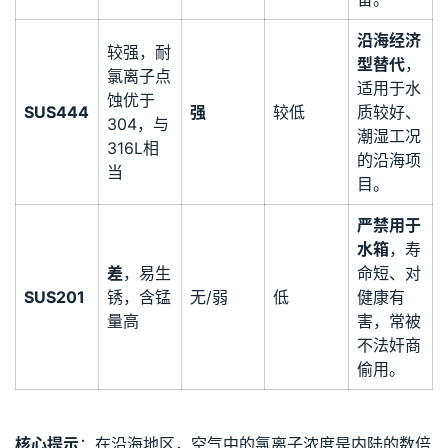
沿海经济
较强，耐
型替代
，
氯离子点
适用于水
蚀优于
SUS444
强
较低
质较好、
304，与
潮湿工况
316L相
的沿海项
当
目。
严禁用于
水箱
，寿
差
，易生
命短、对
SUS201
锈，含锰
无/弱
低
健康有
量高
害，常被
不法奸商
偷用。
核心提示
：在沿海地区，空气中的氯离子浓度是内陆的数倍