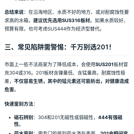
总结来说
：在沿海地区、水质不好的地方、或对耐腐蚀性要
求高的水箱，
建议优先选用SUS316板材
。如果水质较好、
预算有限，也可考虑SUS444作为经济型替代。
三、常见陷阱需警惕：千万别选201！
市面上一些不法商家为了降低成本，会使用
SUS201
板材冒
充304或316。201板材含镍量低、含锰量高，耐腐蚀性极
差，
不仅容易生锈，其中的锰元素还可能析出，对健康造成
危害
。
快速鉴别方法
：
磁石辨别
：304和201无磁性或弱磁性，
444有强磁
性
。
药水鉴别
：用专门的鉴别药水滴在表面，
201会瞬间变