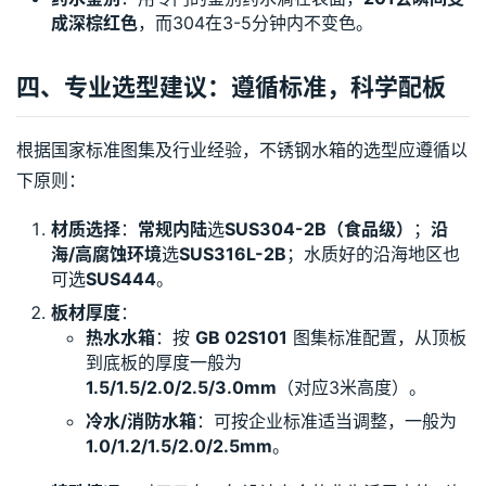
成深棕红色
，而304在3-5分钟内不变色。
四、专业选型建议：遵循标准，科学配板
根据国家标准图集及行业经验，不锈钢水箱的选型应遵循以
下原则：
材质选择
：
常规内陆
选
SUS304-2B（食品级）
；
沿
海/高腐蚀环境
选
SUS316L-2B
；水质好的沿海地区也
可选
SUS444
。
板材厚度
：
热水水箱
：按
GB 02S101
图集标准配置，从顶板
到底板的厚度一般为
1.5/1.5/2.0/2.5/3.0mm
（对应3米高度）。
冷水/消防水箱
：可按企业标准适当调整，一般为
1.0/1.2/1.5/2.0/2.5mm
。