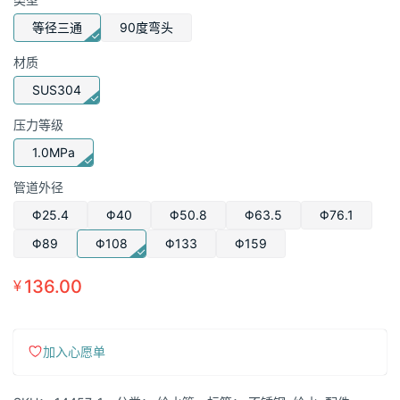
范
围：
等径三通
90度弯头
¥19.00
材质
至
SUS304
¥235.00
压力等级
1.0MPa
管道外径
Φ25.4
Φ40
Φ50.8
Φ63.5
Φ76.1
Φ89
Φ108
Φ133
Φ159
136.00
¥
加入心愿单